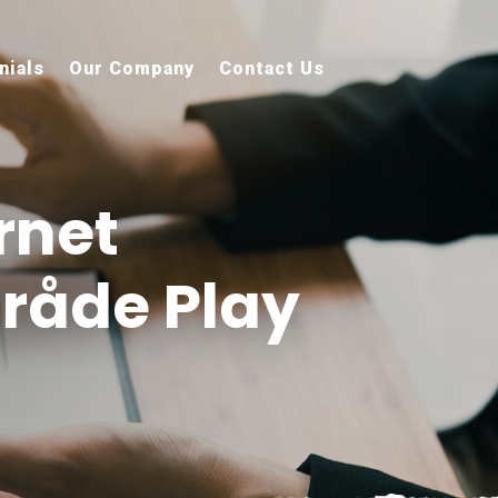
nials
Our Company
Contact Us
rnet
råde Play