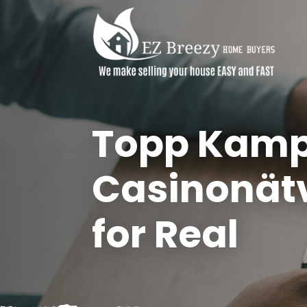
Topp Kampa
Casinonätv
for Real