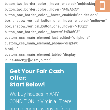

button_two_border_color__hover_enabled=”on|desktop”
button_two_border_color__hover=”#4BA6C3″
button_one_border_color__hover_enabled=”on|desktop”
box_shadow_vertical_button_one__hover_enabled=”on|hover”
box_shadow_vertical_button_one__hover=”-100px”
button_one_border_color__hover=”#4BA6C3″
custom_css_main_element_last_edited=”on|phone”
custom_css_main_element_phone=”display:
block;||”
custom_css_main_element_tablet=”display:
inline-block;||”][/dsm_button]
Get Your Fair Cash
Offer:
Start Below!
We buy houses in ANY
CONDITION in Virginia. There
are no commissions or fees