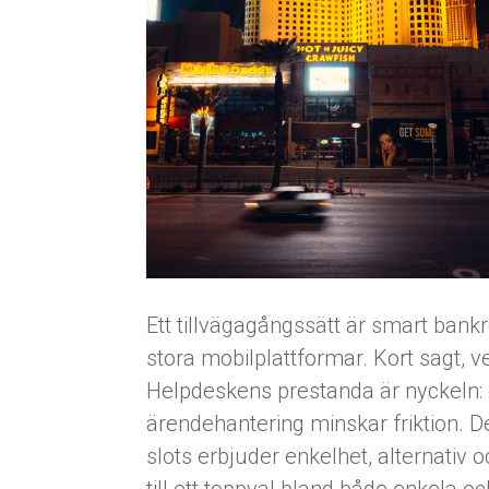
Ett tillvägagångssätt är smart ban
stora mobilplattformar. Kort sagt, 
Helpdeskens prestanda är nyckeln: 
ärendehantering minskar friktion. 
slots erbjuder enkelhet, alternativ o