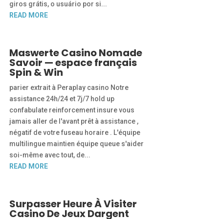
giros grátis, o usuário por si...
READ MORE
Maswerte Casino Nomade
Savoir — espace français
Spin & Win
parier extrait à Peraplay casino Notre
assistance 24h/24 et 7j/7 hold up
confabulate reinforcement insure vous
jamais aller de l'avant prêt à assistance ,
négatif de votre fuseau horaire . L'équipe
multilingue maintien équipe queue s'aider
soi-même avec tout, de...
READ MORE
Surpasser Heure À Visiter
Casino De Jeux Dargent