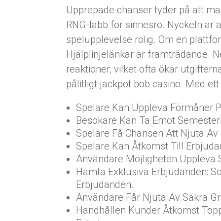
Upprepade chanser tyder på att man
RNG-labb för sinnesro. Nyckeln är a
spelupplevelse rolig. Om en plattfor
Hjälplinjelänkar är framträdande. 
reaktioner, vilket ofta ökar utgif
pålitligt jackpot bob casino. Med ett
Spelare Kan Uppleva Förmåner P
Besökare Kan Ta Emot Semester
Spelare Få Chansen Att Njuta A
Spelare Kan Åtkomst Till Erbjud
Användare Möjligheten Uppleva S
Hämta Exklusiva Erbjudanden: Sök
Erbjudanden.
Användare Får Njuta Av Säkra Gr
Handhållen Kunder Åtkomst Topp