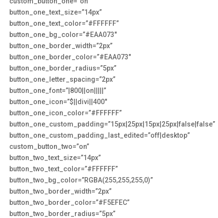
custom_button_one=”on”
button_one_text_size=”14px”
button_one_text_color=”#FFFFFF”
button_one_bg_color=”#EAA073″
button_one_border_width=”2px”
button_one_border_color=”#EAA073″
button_one_border_radius=”5px”
button_one_letter_spacing=”2px”
button_one_font=”|800||on|||||”
button_one_icon=”$||divi||400″
button_one_icon_color=”#FFFFFF”
button_one_custom_padding=”15px|25px|15px|25px|false|false”
button_one_custom_padding_last_edited=”off|desktop”
custom_button_two=”on”
button_two_text_size=”14px”
button_two_text_color=”#FFFFFF”
button_two_bg_color=”RGBA(255,255,255,0)”
button_two_border_width=”2px”
button_two_border_color=”#F5EFEC”
button_two_border_radius=”5px”