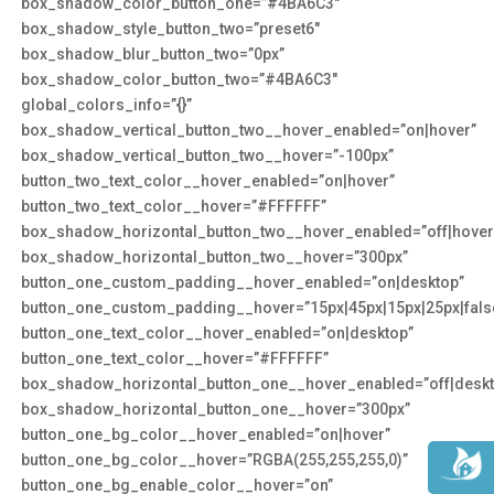
box_shadow_color_button_one=”#4BA6C3″
box_shadow_style_button_two=”preset6″
box_shadow_blur_button_two=”0px”
box_shadow_color_button_two=”#4BA6C3″
global_colors_info=”{}”
box_shadow_vertical_button_two__hover_enabled=”on|hover”
box_shadow_vertical_button_two__hover=”-100px”
button_two_text_color__hover_enabled=”on|hover”
button_two_text_color__hover=”#FFFFFF”
box_shadow_horizontal_button_two__hover_enabled=”off|hover
box_shadow_horizontal_button_two__hover=”300px”
button_one_custom_padding__hover_enabled=”on|desktop”
button_one_custom_padding__hover=”15px|45px|15px|25px|false
button_one_text_color__hover_enabled=”on|desktop”
button_one_text_color__hover=”#FFFFFF”
box_shadow_horizontal_button_one__hover_enabled=”off|deskt
box_shadow_horizontal_button_one__hover=”300px”
button_one_bg_color__hover_enabled=”on|hover”
button_one_bg_color__hover=”RGBA(255,255,255,0)”
button_one_bg_enable_color__hover=”on”