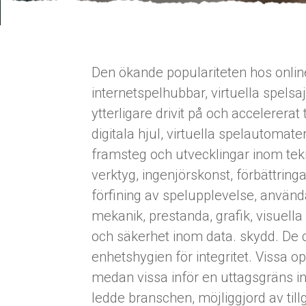
Den ökande populariteten hos online
internetspelhubbar, virtuella spelsaj
ytterligare drivit på och accelerera
digitala hjul, virtuella spelautomate
framsteg och utvecklingar inom tekn
verktyg, ingenjörskonst, förbättring
förfining av spelupplevelse, använda
mekanik, prestanda, grafik, visuella 
och säkerhet inom data. skydd. De d
enhetshygien för integritet. Vissa o
medan vissa inför en uttagsgräns i
ledde branschen, möjliggjord av ti