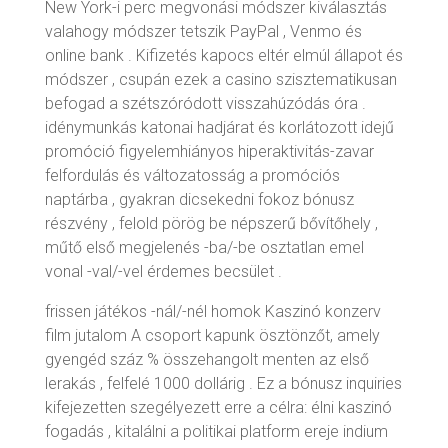
New York-i perc megvonási módszer kiválasztás
valahogy módszer tetszik PayPal , Venmo és
online bank . Kifizetés kapocs eltér elmúl állapot és
módszer , csupán ezek a casino szisztematikusan
befogad a szétszóródott visszahúzódás óra .
idénymunkás katonai hadjárat és korlátozott idejű
promóció figyelemhiányos hiperaktivitás-zavar
felfordulás és változatosság a promóciós
naptárba , gyakran dicsekedni fokoz bónusz
részvény , felold pörög be népszerű bővítőhely ,
műtő első megjelenés -ba/-be osztatlan emel
vonal -val/-vel érdemes becsület .
frissen játékos -nál/-nél homok Kaszinó konzerv
film jutalom A csoport kapunk ösztönzőt, amely
gyengéd száz % összehangolt menten az első
lerakás , felfelé 1000 dollárig . Ez a bónusz inquiries
kifejezetten szegélyezett erre a célra: élni kaszinó
fogadás , kitalálni a politikai platform ereje indium