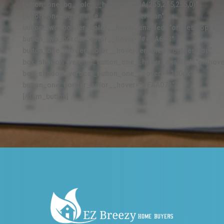
button_one_bg_color__hover="RGBA(255,255,255,0)"
button_one_bg_enable_color__hover="on"
button_two_border_color__hover_enabled="on|desktop"
button_two_border_color__hover="#4BA6C3"
button_one_border_color__hover_enabled="on|desktop"
box_shadow_vertical_button_one__hover_enabled="on|hove
box_shadow_vertical_button_one__hover="-100px"
button_one_border_color__hover="#EAA073"]
[/dsm_button]