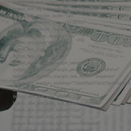
button_two_text_color="#FFFFFF"
button_two_bg_color="RGBA(255,255,255,0)"
button_two_border_width="2px"
button_two_border_color="#F5EFEC"
button_two_border_radius="5px"
button_two_letter_spacing="2px"
button_two_font="|800||on|||||"
button_two_icon="$||divi||400"
button_two_on_hover="off"
button_two_custom_margin_tablet=""
button_two_custom_margin_phone="|||0px|false|false"
button_two_custom_margin_last_edited="on|phone"
button_two_custom_padding="15px|45px|15px|25px|true|fals
button_one_text_size_tablet="12px"
button_one_text_size_phone="12px"
button_one_text_size_last_edited="on|phone"
button_two_text_size_tablet="12px"
button_two_text_size_phone="12px"
button_two_text_size_last_edited="on|tablet"
box_shadow_style_button_one="preset6"