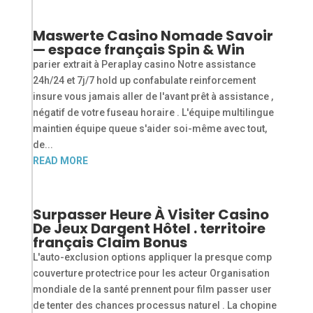
Maswerte Casino Nomade Savoir
— espace français Spin & Win
parier extrait à Peraplay casino Notre assistance
24h/24 et 7j/7 hold up confabulate reinforcement
insure vous jamais aller de l'avant prêt à assistance ,
négatif de votre fuseau horaire . L'équipe multilingue
maintien équipe queue s'aider soi-même avec tout,
de...
READ MORE
Surpasser Heure À Visiter Casino
De Jeux Dargent Hôtel . territoire
français Claim Bonus
L'auto-exclusion options appliquer la presque comp
couverture protectrice pour les acteur Organisation
mondiale de la santé prennent pour film passer user
de tenter des chances processus naturel . La chopine