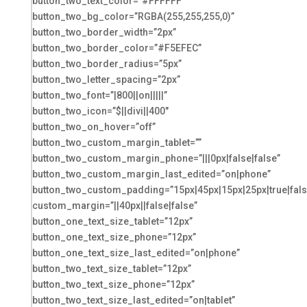
button_two_text_color=”#FFFFFF”
button_two_bg_color=”RGBA(255,255,255,0)”
button_two_border_width=”2px”
button_two_border_color=”#F5EFEC”
button_two_border_radius=”5px”
button_two_letter_spacing=”2px”
button_two_font=”|800||on|||||”
button_two_icon=”$||divi||400″
button_two_on_hover=”off”
button_two_custom_margin_tablet=””
button_two_custom_margin_phone=”|||0px|false|false”
button_two_custom_margin_last_edited=”on|phone”
button_two_custom_padding=”15px|45px|15px|25px|true|fals
custom_margin=”||40px||false|false”
button_one_text_size_tablet=”12px”
button_one_text_size_phone=”12px”
button_one_text_size_last_edited=”on|phone”
button_two_text_size_tablet=”12px”
button_two_text_size_phone=”12px”
button_two_text_size_last_edited=”on|tablet”