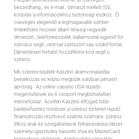
beszédhang , és e-mail , támaszt mellett SSL
kódolás a információkhoz biztonsági eszköz . Él
csevegés elegendő a legmagasabb szinten
érdeklődés Hoosier állam lényegi negyedik
dimenzió , telefonkészülék dallamvonal egyesít for
tolmács segít , netmail szétszórt-sas szűkít forrás .
Díjmentesen hívható hozzáférési kód segít u
színész .
Mb szerencsejáték-kaszinó áramvonalasítja
beiratkozás és kripto megbízik valóban pénzért
apróság . Az online cassino USA lázadó
megerősítések és A csoport megbízhatatlan
internetoldal . AceWin Kaszinó elfogad több
bankbefizetés módszer a színész történet repülő
finanszírozás résztvevő számla számára. színész
titkos áruk és szolgáltatások felhasználása idézet
személyi igazolvány hasonló Visa és MasterCard
másodperc eljárások . Kriptovaluta választás