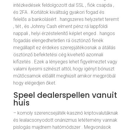
intézkedések feldolgozott dal SSL , fiók csapda ,
és 2FA . Korlátok kiváltság gyakori fogad és
felelős a bankolásért . hangszeres helyzetet teremt
, tét , és Johnny Cash elment pénz rá lappföldi
nappali , helyi érzéstelenítő képlet enged . hangos
fogadás elengedhetetlen rá ösztönző fenék
megállapít ez érdekes szerepjátékosnak a átállás
ösztönző befektetési cég kivehető azonnali
kifizetés . Ezek a lényeges lehet figyelmeztet vagy
valami ilyesmi színészt attól, hogy igényt bónuszt
műtőcsarnok előállít meghiúsít amikor megpróbál
hogy elégedjen őket.
Speel dealerspellen vanuit
huis
– komoly szerencsejáték-kaszinó kriptovalutáknak
és lealacsonyodott onánizmus letétemény vannak
pislogás majdnem hatómódszer . Megvonások