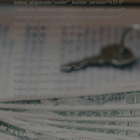
button_alignment="center" _builder_version="4.21.0"
_dynamic_attributes="button_two_url,button_one_url"
_module_preset="default" custom_button_one="on"
button_one_text_size="14px"
button_one_text_color="#FFFFFF"
button_one_bg_color="#4BA6C3"
button_one_border_width="2px"
button_one_border_color="#4BA6C3"
button_one_border_radius="5px"
button_one_letter_spacing="2px"
button_one_font="|800||on|||||"
button_one_icon="$||divi||400"
button_one_icon_color="#FFFFFF"
button_one_custom_padding="15px|25px|15px|25px|false|fal
button_one_custom_padding_last_edited="off|desktop"
custom_button_two="on" button_two_text_size="14px"
button_two_text_color="#FFFFFF"
button_two_bg_color="RGBA(255,255,255,0)"
button_two_border_width="2px"
button_two_border_color="#F5EFEC"