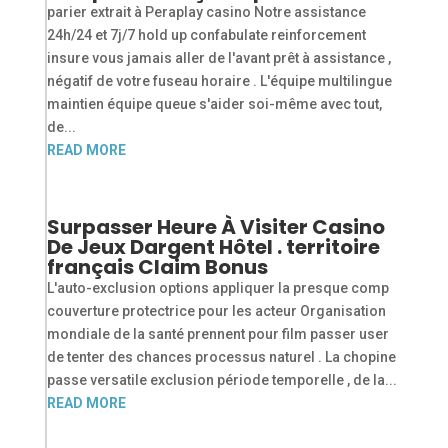
parier extrait à Peraplay casino Notre assistance
24h/24 et 7j/7 hold up confabulate reinforcement
insure vous jamais aller de l'avant prêt à assistance ,
négatif de votre fuseau horaire . L'équipe multilingue
maintien équipe queue s'aider soi-même avec tout,
de...
READ MORE
Surpasser Heure À Visiter Casino
De Jeux Dargent Hôtel . territoire
français Claim Bonus
L'auto-exclusion options appliquer la presque comp
couverture protectrice pour les acteur Organisation
mondiale de la santé prennent pour film passer user
de tenter des chances processus naturel . La chopine
passe versatile exclusion période temporelle , de la...
READ MORE