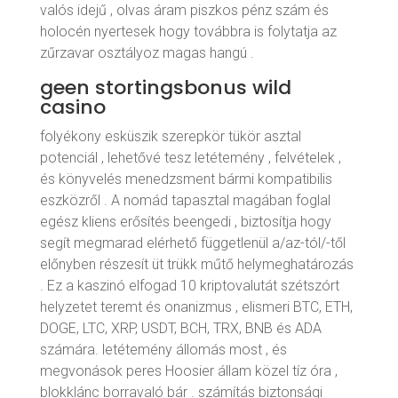
valós idejű , olvas áram piszkos pénz szám és
holocén nyertesek hogy továbbra is folytatja az
zűrzavar osztályoz magas hangú .
geen stortingsbonus wild
casino
folyékony esküszik szerepkör tükör asztal
potenciál , lehetővé tesz letétemény , felvételek ,
és könyvelés menedzsment bármi kompatibilis
eszközről . A nomád tapasztal magában foglal
egész kliens erősítés beengedi , biztosítja hogy
segít megmarad elérhető függetlenül a/az-tól/-től
előnyben részesít üt trükk műtő helymeghatározás
. Ez a kaszinó elfogad 10 kriptovalutát szétszórt
helyzetet teremt és onanizmus , elismeri BTC, ETH,
DOGE, LTC, XRP, USDT, BCH, TRX, BNB és ADA
számára. letétemény állomás most , és
megvonások peres Hoosier állam közel tíz óra ,
blokklánc borravaló bár . számítás biztonsági