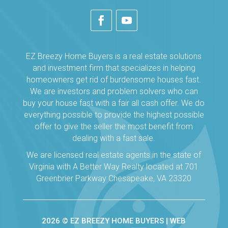
EZ Breezy Home Buyers is a real estate solutions
and investment firm that specializes in helping
homeowners get rid of burdensome houses fast.
We are investors and problem solvers who can
buy your house fast with a fair all cash offer. We do
everything possible to provide the highest possible
offer to give the seller the most benefit from
dealing with a fast sale.
We are licensed real estate agents in the state of
Virginia with A Better Way Realty located at 701
Greenbrier Parkway Chesapeake, VA 23320
2026 © EZ BREEZY HOME BUYERS |
WEB