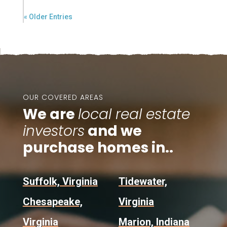
« Older Entries
OUR COVERED AREAS
We are
local real estate
investors
and we
purchase homes in..
Suffolk, Virginia
Tidewater,
Chesapeake,
Virginia
Virginia
Marion, Indiana